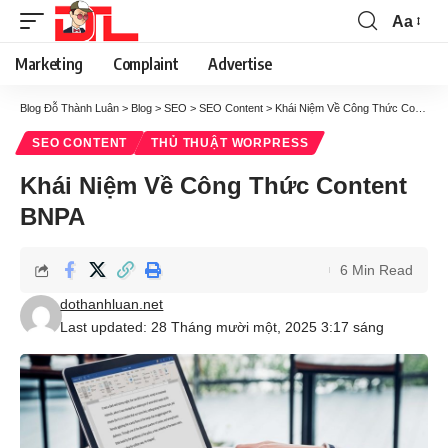
Aa
Marketing
Complaint
Advertise
Blog Đỗ Thành Luân
>
Blog
>
SEO
>
SEO Content
>
Khái Niệm Về Công Thức Content BNPA
SEO CONTENT
THỦ THUẬT WORPRESS
Khái Niệm Về Công Thức Content
BNPA
6 Min Read
dothanhluan.net
Last updated: 28 Tháng mười một, 2025 3:17 sáng